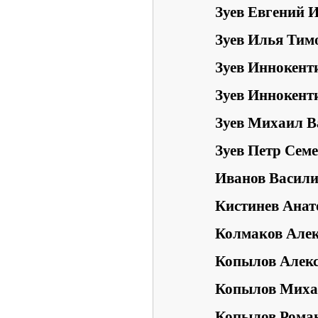
Зуев Евгений 
Зуев Илья Тим
Зуев Иннокент
Зуев Иннокент
Зуев Михаил В
Зуев Петр Сем
Иванов Васили
Кистинев Анат
Колмаков Алек
Копылов Алекс
Копылов Миха
Копылов Рома