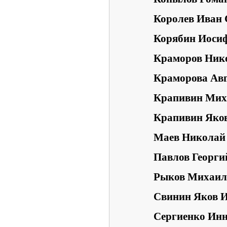
Королев Иван 
Корябин Иоси
Краморов Ник
Краморова Авг
Крапивин Мих
Крапивин Яко
Маев Николай
Павлов Георги
Рыков Михаил
Свинин Яков 
Сергиенко Ин