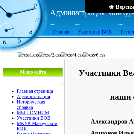
Версия
Администрация Манзурс
Главная
Участники ВОВ
Регис
·
Участники Ве
Меню сайта
Главная страница
наши 
Администрация
Историческая
справка
МЫ ПОМНИМ
Участники ВОВ
Александров А
МКУК Манзурский
КИК
Аршонов Илья