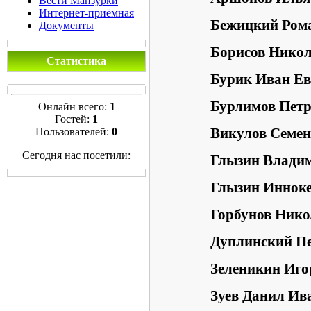
Вести Манзурки
Интернет-приёмная
Бежицкий Ром
Документы
Борисов Нико
Статистика
Бурик Иван Ев
Бурлимов Пет
Онлайн всего:
1
Гостей:
1
Пользователей:
0
Викулов Семен
Сегодня нас посетили:
Глызин Владим
Глызин Иннок
Горбунов Ник
Дуплинский П
Зеленикин Иго
Зуев Данил Ив