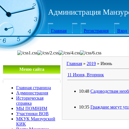
Администрация Манзурс
Главная
Регистрация
Вход
·
Главная
»
2019
»
Июнь
Меню сайта
11 Июня, Вторник
Главная страница
10:48
Садоводствам необ
Администрация
Историческая
справка
10:35
Граждане могут уп
МЫ ПОМНИМ
Участники ВОВ
МКУК Манзурский
КИК