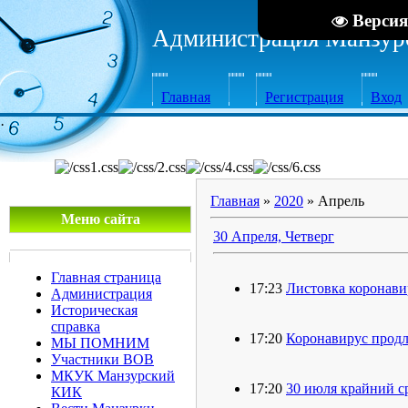
Версия
Администрация Манзурс
Главная
Регистрация
Вход
·
Главная
»
2020
»
Апрель
Меню сайта
30 Апреля, Четверг
Главная страница
17:23
Листовка коронави
Администрация
Историческая
справка
17:20
Коронавирус продл
МЫ ПОМНИМ
Участники ВОВ
МКУК Манзурский
17:20
30 июля крайний с
КИК