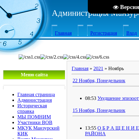
Версия
Администрация Манзурс
Главная
Регистрация
Вход
·
Главная
»
2021
»
Ноябрь
Меню сайта
22 Ноября, Понедельник
Главная страница
08:53
Ухудшение эпизоот
Администрация
Историческая
15 Ноября, Понедельник
справка
МЫ ПОМНИМ
Участники ВОВ
МКУК Манзурский
13:55
О Б Р А Щ Е Н 
КИК
РАЙОНА