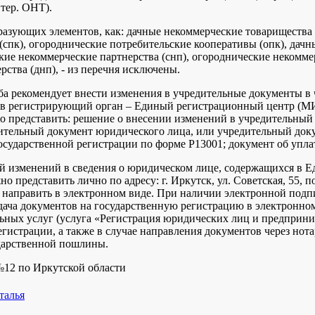
 тер. ОНТ).
азующих элементов, как: дачные некоммерческие товарищества (
(спк), огороднические потребительские кооперативы (опк), дачн
кие некоммерческие партнерства (снп), огороднические некомме
ства (днп), - из перечня исключены.
жба рекомендует внести изменения в учредительные документы в
о в регистрирующий орган – Единый регистрационный центр (
о представить: решение о внесении изменений в учредительный
дительный документ юридического лица, или учредительный док
государственной регистрации по форме Р13001; документ об упл
й изменений в сведения о юридическом лице, содержащихся в 
о представить лично по адресу: г. Иркутск, ул. Советская, 55, п
 направить в электронном виде. При наличии электронной подпи
ача документов на государственную регистрацию в электронно
ьных услуг (услуга «Регистрация юридических лиц и предприни
гистрации, а также в случае направления документов через но
ударственной пошлины.
2 по Иркутской области
талья