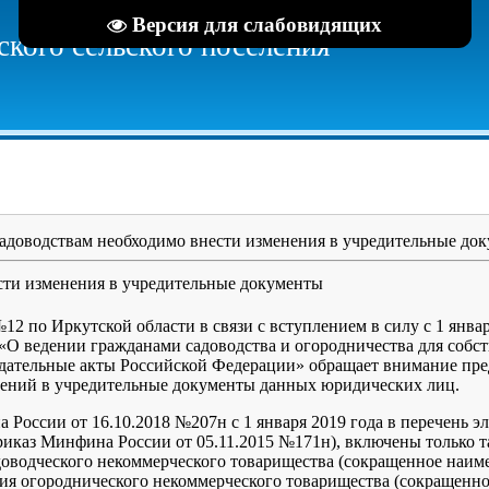
Версия для слабовидящих
кого сельского поселения
адоводствам необходимо внести изменения в учредительные до
сти изменения в учредительные документы
по Иркутской области в связи с вступлением в силу с 1 январ
 «О ведении гражданами садоводства и огородничества для собс
дательные акты Российской Федерации» обращает внимание пред
нений в учредительные документы данных юридических лиц.
 России от 16.10.2018 №207н с 1 января 2019 года в перечень э
Приказ Минфина России от 05.11.2015 №171н), включены только
адоводческого некоммерческого товарищества (сокращенное наи
ория огороднического некоммерческого товарищества (сокращенн