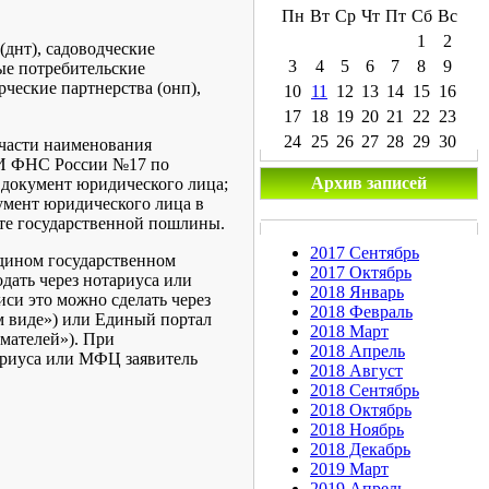
Пн
Вт
Ср
Чт
Пт
Сб
Вс
1
2
днт), садоводческие
3
4
5
6
7
8
9
ые потребительские
рческие партнерства (онп),
10
11
12
13
14
15
16
17
18
19
20
21
22
23
24
25
26
27
28
29
30
 части наименования
МИ ФНС России №17 по
Архив записей
 документ юридического лица;
умент юридического лица в
ате государственной пошлины.
2017 Сентябрь
Едином государственном
2017 Октябрь
одать через нотариуса или
2018 Январь
си это можно сделать через
2018 Февраль
м виде») или Единый портал
2018 Март
мателей»). При
2018 Апрель
тариуса или МФЦ заявитель
2018 Август
2018 Сентябрь
2018 Октябрь
2018 Ноябрь
2018 Декабрь
2019 Март
2019 Апрель