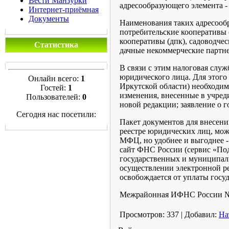
Вести Манзурки
адресообразующего элемента -
Интернет-приёмная
Документы
Наименования таких адресообр
потребительские кооперативы 
кооперативы (дпк), садоводчес
Статистика
дачные некоммерческие партнер
В связи с этим налоговая слу
юридического лица. Для этог
Онлайн всего:
1
Иркутской области) необходим
Гостей:
1
изменения, внесенные в учре
Пользователей:
0
новой редакции; заявление о 
Сегодня нас посетили:
Пакет документов для внесени
реестре юридических лиц, можн
МФЦ, но удобнее и выгоднее -
сайт ФНС России (сервис «Под
государственных и муниципал
осуществлении электронной ре
освобождается от уплаты гос
Межрайонная ИФНС России №1
Просмотров
:
337
|
Добавил
:
На