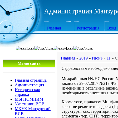
Администрация Манзурс
Главная
Регистрация
Вход
·
Главная
»
2019
»
Июнь
»
11
» С
Меню сайта
Садоводствам необходимо вне
Межрайонная ИФНС России №12 
Главная страница
закона от 29.07.2017 №217-ФЗ
Администрация
изменений в отдельные законо
Историческая
необходимость внесения изме
справка
МЫ ПОМНИМ
Кроме того, приказом Минфина
Участники ВОВ
качестве реквизитов адреса (
МКУК Манзурский
структуры, как: территория с
КИК
элемента - тер. СНТ), террит