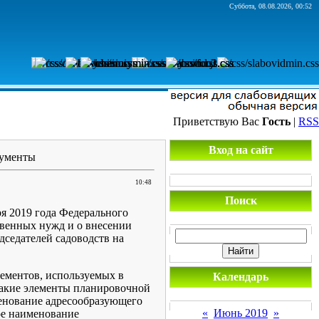
Суббота, 08.08.2026, 00:52
Приветствую Вас
Гость
|
RSS
Вход на сайт
кументы
10:48
Поиск
я 2019 года Федерального
твенных нужд и о внесении
седателей садоводств на
лементов, используемых в
Календарь
 такие элементы планировочной
менование адресообразующего
«
Июнь 2019
»
ое наименование