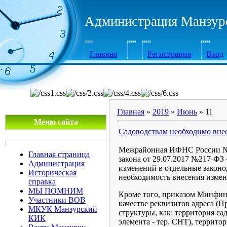
Администрация Манзурс
Главная
Регистрация
Вход
·
Главная
»
2019
»
Июнь
»
11
Меню сайта
Садоводствам необходимо вне
Межрайонная ИФНС России №12 
Главная страница
закона от 29.07.2017 №217-ФЗ
Администрация
изменений в отдельные законо
Историческая
необходимость внесения изме
справка
МЫ ПОМНИМ
Кроме того, приказом Минфина
Участники ВОВ
качестве реквизитов адреса (
МКУК Манзурский
структуры, как: территория с
КИК
элемента - тер. СНТ), террит