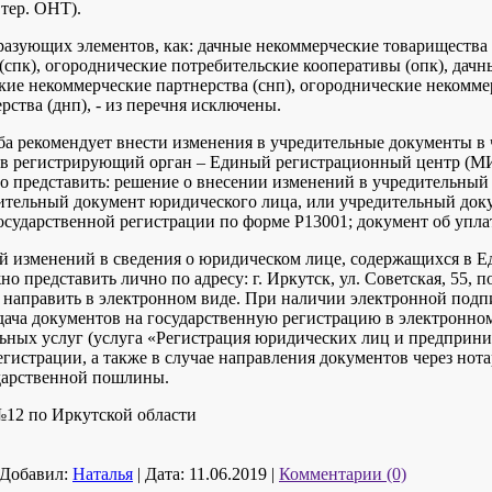
 тер. ОНТ).
азующих элементов, как: дачные некоммерческие товарищества (
(спк), огороднические потребительские кооперативы (опк), дачн
кие некоммерческие партнерства (снп), огороднические некомме
ства (днп), - из перечня исключены.
жба рекомендует внести изменения в учредительные документы в
о в регистрирующий орган – Единый регистрационный центр (
о представить: решение о внесении изменений в учредительный
дительный документ юридического лица, или учредительный док
государственной регистрации по форме Р13001; документ об упл
й изменений в сведения о юридическом лице, содержащихся в 
о представить лично по адресу: г. Иркутск, ул. Советская, 55, п
 направить в электронном виде. При наличии электронной подпи
ача документов на государственную регистрацию в электронно
ьных услуг (услуга «Регистрация юридических лиц и предприни
гистрации, а также в случае направления документов через но
ударственной пошлины.
2 по Иркутской области
Добавил:
Наталья
|
Дата:
11.06.2019
|
Комментарии (0)