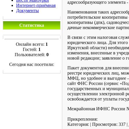
Вести Манзурки
адресообразующего элемента -
Интернет-приёмная
Документы
Наименования таких адресообр
потребительские кооперативы 
кооперативы (дпк), садоводчес
Статистика
дачные некоммерческие партнер
В связи с этим налоговая слу
юридического лица. Для этог
Онлайн всего:
1
Иркутской области) необходим
Гостей:
1
изменения, внесенные в учре
Пользователей:
0
новой редакции; заявление о 
Сегодня нас посетили:
Пакет документов для внесени
реестре юридических лиц, можн
МФЦ, но удобнее и выгоднее -
сайт ФНС России (сервис «Под
государственных и муниципал
осуществлении электронной ре
освобождается от уплаты гос
Межрайонная ИФНС России №1
Прикрепления:
Категория:
|
Просмотров:
337
|