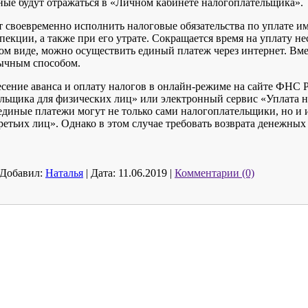
ные будут отражаться в «Личном кабинете налогоплательщика».
т своевременно исполнить налоговые обязательства по уплате и
екции, а также при его утрате. Сокращается время на уплату не
м виде, можно осуществить единый платеж через интернет. Вме
бычным способом.
есение аванса и оплату налогов в онлайн-режиме на сайте ФНС Р
ьщика для физических лиц» или электронный сервис «Уплата н
единые платежи могут не только сами налогоплательщики, но и 
ретьих лиц». Однако в этом случае требовать возврата денежных
Добавил:
Наталья
|
Дата:
11.06.2019
|
Комментарии (0)