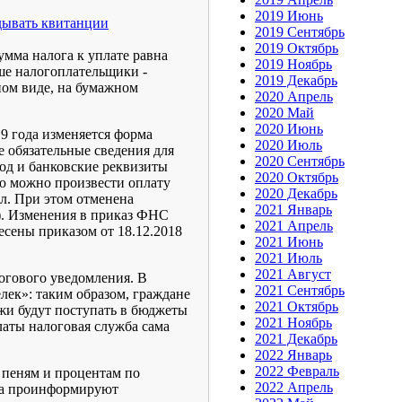
2019 Июнь
дывать квитанции
2019 Сентябрь
2019 Октябрь
умма налога к уплате равна
2019 Ноябрь
ьше налогоплательщики -
2019 Декабрь
ном виде, на бумажном
2020 Апрель
2020 Май
2020 Июнь
9 года изменяется форма
2020 Июль
е обязательные сведения для
2020 Сентябрь
од и банковские реквизиты
2020 Октябрь
ью можно произвести оплату
2020 Декабрь
л. При этом отменена
2021 Январь
). Изменения в приказ ФНС
2021 Апрель
сены приказом от 18.12.2018
2021 Июнь
2021 Июль
2021 Август
логового уведомления. В
2021 Сентябрь
ек»: таким образом, граждане
2021 Октябрь
жи будут поступать в бюджеты
2021 Ноябрь
аты налоговая служба сама
2021 Декабрь
2022 Январь
2022 Февраль
 пеням и процентам по
2022 Апрель
ика проинформируют