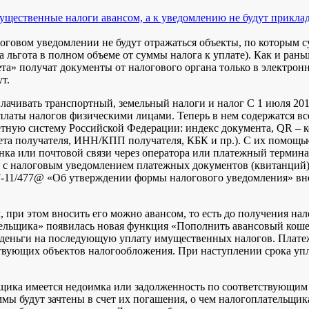
ущественные налоги авансом, а к уведомлению не будут прикла
оговом уведомлении не будут отражаться объекты, по которым с
 льгота в полном объеме от суммы налога к уплате). Как и ран
та» получат документы от налогового органа только в электрон
т.
плачивать транспортный, земельный налоги и налог С 1 июля 201
платы налогов физическими лицами. Теперь в нем содержатся вс
тную систему Российской Федерации: индекс документа, QR – к
чета получателя, ИНН/КПП получателя, КБК и пр.). С их помощ
нка или почтовой связи через оператора или платежный термина
е с налоговым уведомлением платежных документов (квитанций
-11/477@ «Об утверждении формы налогового уведомления» вне
 при этом вносить его можно авансом, то есть до получения на
ельщика» появилась новая функция «Пополнить авансовый кошел
 деньги на последующую уплату имущественных налогов. Плате
твующих объектов налогообложения. При наступлении срока упл
ьщика имеется недоимка или задолженность по соответствующим
уммы будут зачтены в счет их погашения, о чем налогоплательщ