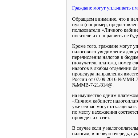
Граждане могут уплачивать им
Обращаем внимание, что в нал
нулю (например, предоставлена
пользователи «Личного кабине
носителе их направлять не буду
Кроме того, граждане могут у
налогового уведомления для у
перечисления налогов в бюдже
(получатель платежа, номер с
налогов в любом отделении ба
процедура направления вмест
России от 07.09.2016 №ММВ-7
№ММВ-7-21/814@.
на имущество одним платежом,
«Личном кабинете налогоплат
уже сейчас могут откладывать
по месту нахождения соответс
проведет их зачет.
В случае если у налогоплател
налогам, в первую очередь, с