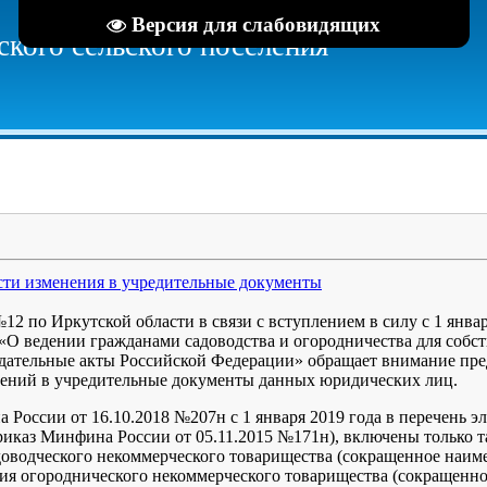
Версия для слабовидящих
кого сельского поселения
сти изменения в учредительные документы
по Иркутской области в связи с вступлением в силу с 1 январ
 «О ведении гражданами садоводства и огородничества для собс
дательные акты Российской Федерации» обращает внимание пред
нений в учредительные документы данных юридических лиц.
 России от 16.10.2018 №207н с 1 января 2019 года в перечень э
Приказ Минфина России от 05.11.2015 №171н), включены только
адоводческого некоммерческого товарищества (сокращенное наи
ория огороднического некоммерческого товарищества (сокращенн