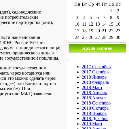
Пн
Вт
Ср
Чт
Пт
Сб
Вс
1
2
днт), садоводческие
ые потребительские
3
4
5
6
7
8
9
рческие партнерства (онп),
10
11
12
13
14
15
16
17
18
19
20
21
22
23
 части наименования
24
25
26
27
28
29
30
МИ ФНС России №17 по
 документ юридического лица;
Архив записей
умент юридического лица в
ате государственной пошлины.
2017 Сентябрь
Едином государственном
2017 Октябрь
одать через нотариуса или
2018 Январь
си это можно сделать через
2018 Февраль
м виде») или Единый портал
2018 Март
мателей»). При
2018 Апрель
тариуса или МФЦ заявитель
2018 Август
2018 Сентябрь
2018 Октябрь
2018 Ноябрь
2018 Декабрь
2019 Март
2019 Апрель