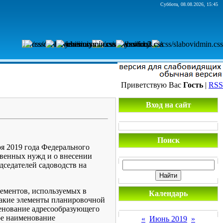
Суббота, 08.08.2026, 15:45
Приветствую Вас
Гость
|
RSS
Вход на сайт
Поиск
я 2019 года Федерального
твенных нужд и о внесении
седателей садоводств на
лементов, используемых в
Календарь
 такие элементы планировочной
менование адресообразующего
ое наименование
«
Июнь 2019
»