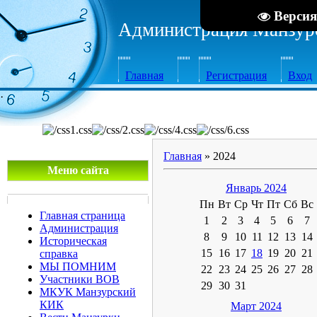
Версия
Администрация Манзурс
Главная
Регистрация
Вход
·
Главная
»
2024
Меню сайта
Январь 2024
Пн
Вт
Ср
Чт
Пт
Сб
Вс
Главная страница
1
2
3
4
5
6
7
Администрация
8
9
10
11
12
13
14
Историческая
15
16
17
18
19
20
21
справка
МЫ ПОМНИМ
22
23
24
25
26
27
28
Участники ВОВ
29
30
31
МКУК Манзурский
КИК
Март 2024