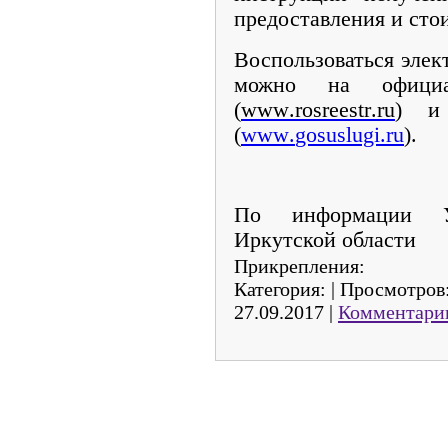
предоставления и сто
Воспользоваться элек
можно на официа
(
www
.
rosreestr
.
ru
) и 
(
www
.
gosuslugi
.
ru
).
По информации У
Иркутской области
Прикрепления:
Категория:
|
Просмотров
27.09.2017
|
Комментарии