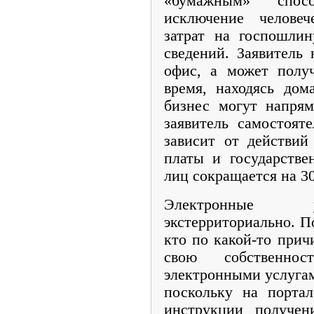
«бумажным» спос
исключение человеч
затрат на госпошлин
сведений. Заявитель 
офис, а может полу
время, находясь дом
бизнес могут напрям
заявитель самостоят
зависит от действий
платы и государств
лиц сокращается на 3
Электронные у
экстерриториально. П
кто по какой-то прич
свою собственнос
электронными услугам
поскольку на порта
инструкции получен