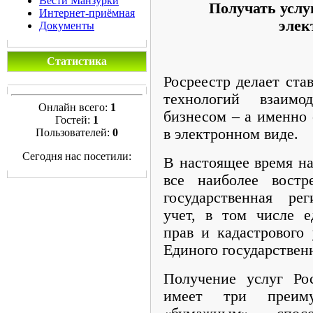
Вести Манзурки
Получать услуг
Интернет-приёмная
элек
Документы
Статистика
Росреестр делает ста
технологий взаим
Онлайн всего:
1
бизнесом – а именно 
Гостей:
1
в электронном виде.
Пользователей:
0
Сегодня нас посетили:
В настоящее время на
все наиболее востр
государственная ре
учет, в том числе е
прав и кадастрового 
Единого государствен
Получение услуг Ро
имеет три преим