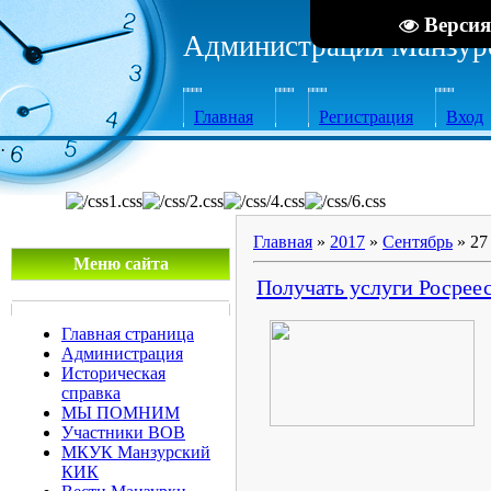
Версия
Администрация Манзурс
Главная
Регистрация
Вход
·
Главная
»
2017
»
Сентябрь
»
27
Меню сайта
Получать услуги Росреес
Главная страница
Администрация
Историческая
справка
МЫ ПОМНИМ
Участники ВОВ
МКУК Манзурский
КИК