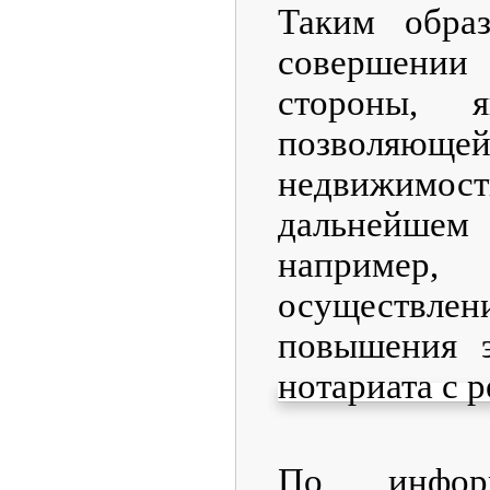
Таким обра
совершении
стороны, я
позволяюще
недвижимос
дальнейше
например,
осуществле
повышения э
нотариата с 
По информ