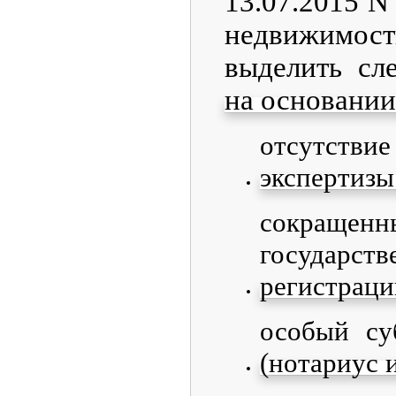
13.07.2015 N
недвижимост
выделить сл
на основании
отсутств
экспертизы
сокращ
государств
регистраци
особый су
(нотариус 