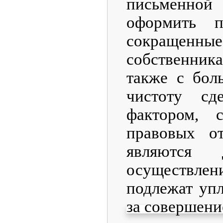
письменной 
оформить 
сокращенн
собственни
также с бол
чистоту сд
фактором, 
правовых о
являются 
осуществле
подлежат уп
за совершени