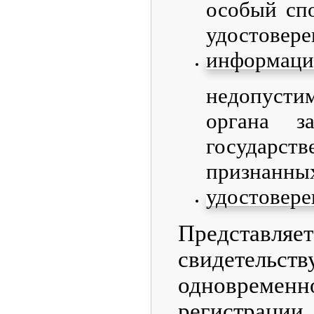
особый спо
удостов
информацио
недопусти
органа з
государст
признанны
удостовере
Представля
свидетельс
одновременн
регистраци