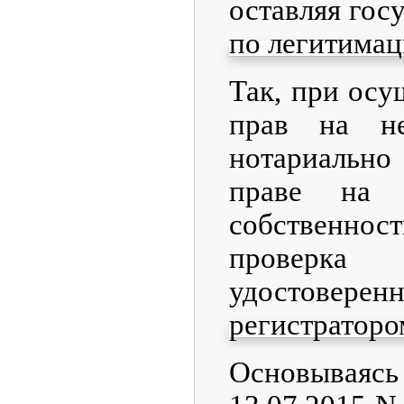
оставляя гос
по легитимац
Так, при осу
прав на не
нотариально 
праве на н
собственнос
проверка 
удостовере
регистраторо
Основываясь